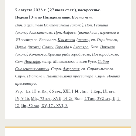
9 августа 2026 г. ( 27 июля ст.ст.), воскресенье.
Неделя 10-я по Пятидесятнице.
Поста нет.
Вмч. и целителя
Пантелеимона
(
икона
). Прп.
Германа
(
икона
) Аляскинского. Прп.
Анфисы
(
икона
) исп., игумении и
90 сестер ее. Равноапп.
Климента
(
икона
), еп. Охридского,
Наума
(
икона
),
Саввы
,
Горазда
и
Ангеляра
. Блж.
Николая
(
икона
) Кочанова, Христа ради юродивого, Новгородского.
Свт.
Иоасафа
, митр. Московского и всея Руси.
Собор
Смоленских святых
. Сщмч.
Амвросия
, еп. Сарапульского.
Сщмч.
Платона
и
Пантелеимона
пресвитера. Сщмч.
Иоанна
пресвитера.
Утр. - Ев. 10-е,
Ин., 66 зач., XXI, 1-14.
Лит. -
1 Кор., 131 зач.,
IV, 9-16.
Мф., 72 зач., XVII, 14-23.
Вмч.:
2 Тим., 292 зач., II, 1-
10.
Ин., 52 зач., XV, 17 - XVI, 2.