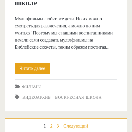
школе
Мультфильмы любят все дети. Но их можно
смотреть для развлечения, а можно по ним
учиться! Поэтому мы с нашими воспитанниками
начали сами создавать мультфильмы на
Библейские сюжеты, таким образом постигая…
Мультипликационная
Читать далее
студия
ФИЛЬМЫ
в
ВИДЕОАРХИВ
ВОСКРЕСНАЯ ШКОЛА
нашей
Воскресной
школе
Пагинация
1
2
3
Следующий