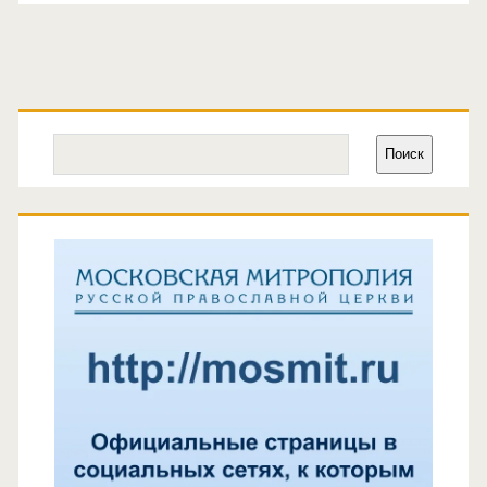
записей
Основная
боковая
Поиск
Поиск
панель