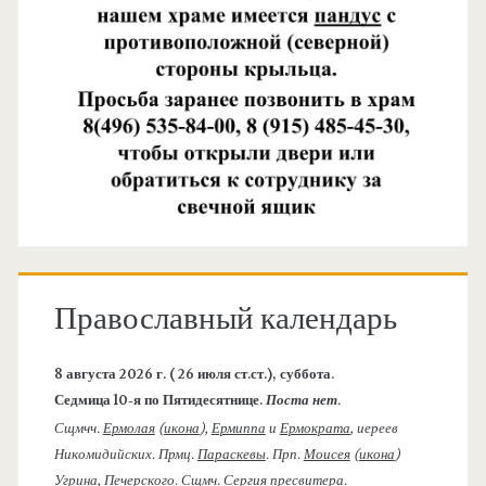
Православный календарь
8 августа 2026 г. ( 26 июля ст.ст.), суббота.
Седмица 10-я по Пятидесятнице.
Поста нет.
Сщмчч.
Ермолая
(
икона
),
Ермиппа
и
Ермократа
, иереев
Никомидийских. Прмц.
Параскевы
. Прп.
Моисея
(
икона
)
Угрина, Печерского. Сщмч.
Сергия
пресвитера.