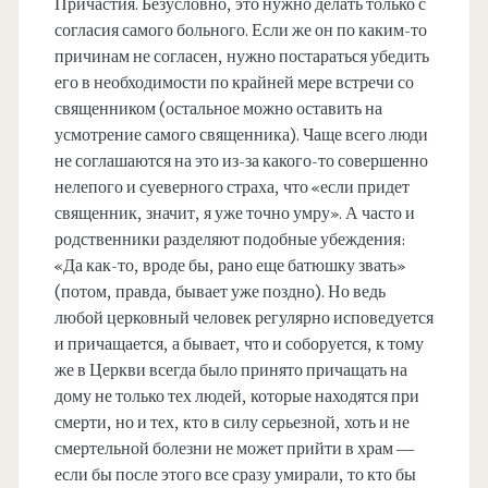
Причастия. Безусловно, это нужно делать только с
согласия самого больного. Если же он по каким-то
причинам не согласен, нужно постараться убедить
его в необходимости по крайней мере встречи со
священником (остальное можно оставить на
усмотрение самого священника). Чаще всего люди
не соглашаются на это из-за какого-то совершенно
нелепого и суеверного страха, что «если придет
священник, значит, я уже точно умру». А часто и
родственники разделяют подобные убеждения:
«Да как-то, вроде бы, рано еще батюшку звать»
(потом, правда, бывает уже поздно). Но ведь
любой церковный человек регулярно исповедуется
и причащается, а бывает, что и соборуется, к тому
же в Церкви всегда было принято причащать на
дому не только тех людей, которые находятся при
смерти, но и тех, кто в силу серьезной, хоть и не
смертельной болезни не может прийти в храм —
если бы после этого все сразу умирали, то кто бы