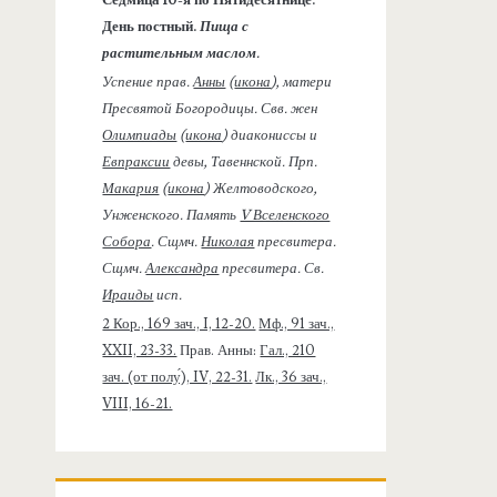
День постный.
Пища с
растительным маслом.
Успение прав.
Анны
(
икона
), матери
Пресвятой Богородицы. Свв. жен
Олимпиады
(
икона
) диакониссы и
Евпраксии
девы, Тавеннской. Прп.
Макария
(
икона
) Желтоводского,
Унженского. Память
V Вселенского
Собора
. Сщмч.
Николая
пресвитера.
Сщмч.
Александра
пресвитера. Св.
Ираиды
исп.
2 Кор., 169 зач., I, 12-20.
Мф., 91 зач.,
XXII, 23-33.
Прав. Анны:
Гал., 210
зач. (от полу́), IV, 22-31.
Лк., 36 зач.,
VIII, 16-21.