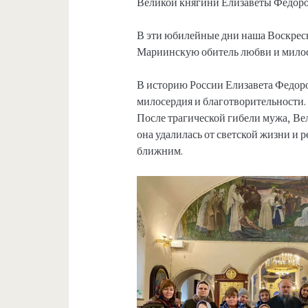
Великой княгини Елизаветы Федор
В эти юбилейные дни наша Воскрес
Мариинскую обитель любви и милос
В историю России Елизавета Федоро
милосердия и благотворительности.
После трагической гибели мужа, Ве
она удалилась от светской жизни и 
ближним.