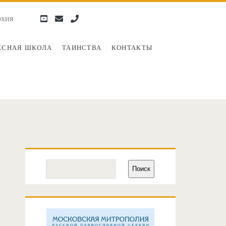
рхия
youtube
email
phone
ЕСНАЯ ШКОЛА
ТАИНСТВА
КОНТАКТЫ
Основная
Поиск
Поиск
боковая
панель