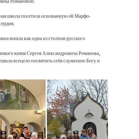
овны Романовой.
ная школа посетила основанную ей Марфо-
ердия.
вна вошла как одна из столпов русского
ликого князя Сергея Александровича Романова,
решила всецело посвятить себя служению Богу и