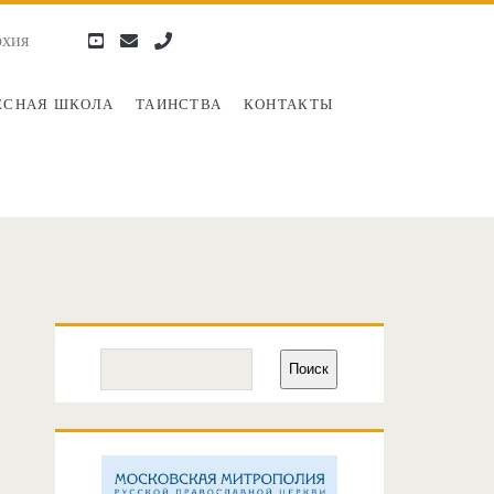
рхия
youtube
email
phone
ЕСНАЯ ШКОЛА
ТАИНСТВА
КОНТАКТЫ
Основная
Поиск
Поиск
боковая
панель