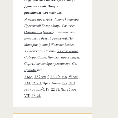
День постный.
Пища с
растительным маслом.
Успение прав.
Анны
(
икона
), матери
Пресвятой Богородицы. Свв. жен
Олимпиады
(
икона
) диакониссы и
Евпраксии
девы, Тавеннской. Прп.
Макария
(
икона
) Желтоводского,
Унженского. Память
V Вселенского
Собора
. Сщмч.
Николая
пресвитера.
Сщмч.
Александра
пресвитера. Св.
Ираиды
исп.
2 Кор., 169 зач., I, 12-20.
Мф., 91 зач.,
XXII, 23-33.
Прав. Анны:
Гал., 210
зач. (от полу́), IV, 22-31.
Лк., 36 зач.,
VIII, 16-21.