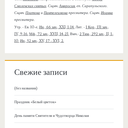
Смоленских святых
. Сщмч.
Амвросия
, еп. Сарапульского.
Сщмч.
Платона
и
Пантелеимона
пресвитера. Сщмч.
Иоанна
пресвитера.
Утр. - Ев. 10-е,
Ин., 66 зач., XXI, 1-14.
Лит. -
1 Кор., 131 зач.,
IV, 9-16.
Мф., 72 зач., XVII, 14-23.
Вмч.:
2 Тим., 292 зач., II, 1-
10.
Ин., 52 зач., XV, 17 - XVI, 2.
Свежие записи
(без названия)
Праздник «Белый цветок»
День памяти Святителя и Чудотворца Николая