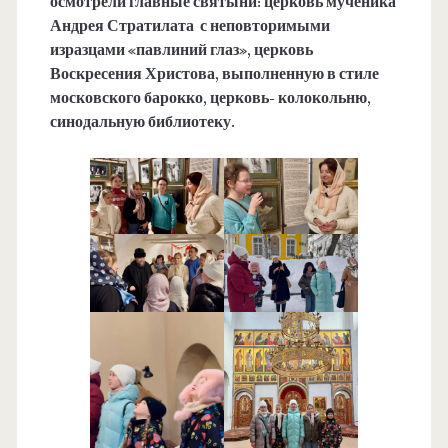
осмотрели главные святыни:
церковь мученика
Андрея Стратилата с неповторимыми
изразцами «павлиний глаз»,
церковь
Воскресения Христова, выполненную в стиле
московского барокко, церковь- колокольню,
синодальную библиотеку.