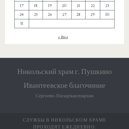
17
18
19
20
21
22
23
24
25
26
27
28
29
30
31
« Июл
Никольский храм г. Пушкино
Ивантеевское благочиние
Сергиево-Посадская епархия
СЛУЖБЫ В НИКОЛЬСКОМ ХРАМЕ
ПРОХОДЯТ ЕЖЕДНЕВНО.