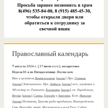
Православный календарь
9 августа 2026 г. ( 27 июля ст.ст.), воскресенье.
Неделя 10-я по Пятидесятнице.
Поста нет.
Вмч. и целителя
Пантелеимона
(
икона
). Прп.
Германа
(
икона
) Аляскинского. Прп.
Анфисы
(
икона
) исп., игумении и
90 сестер ее. Равноапп.
Климента
(
икона
), еп. Охридского,
Наума
(
икона
),
Саввы
,
Горазда
и
Ангеляра
. Блж.
Николая
(
икона
) Кочанова, Христа ради юродивого, Новгородского.
Свт.
Иоасафа
, митр. Московского и всея Руси.
Собор