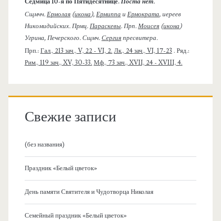
Седмица 10-я по Пятидесятнице.
Поста нет.
Сщмчч.
Ермолая
(
икона
),
Ермиппа
и
Ермократа
, иереев
Никомидийских. Прмц.
Параскевы
. Прп.
Моисея
(
икона
)
Угрина, Печерского. Сщмч.
Сергия
пресвитера.
Прп.:
Гал., 213 зач., V, 22 - VI, 2.
Лк., 24 зач., VI, 17-23
. Ряд.:
Рим., 119 зач., XV, 30-33.
Мф., 73 зач., XVII, 24 - XVIII, 4.
Свежие записи
(без названия)
Праздник «Белый цветок»
День памяти Святителя и Чудотворца Николая
Семейный праздник «Белый цветок»