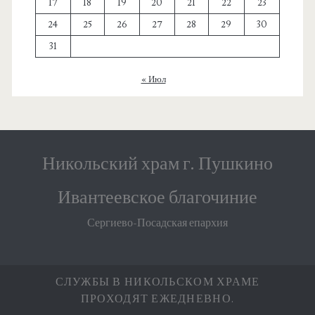
17
18
19
20
21
22
23
24
25
26
27
28
29
30
31
« Июл
Никольский храм г. Пушкино
Ивантеевское благочиние
Сергиево-Посадская епархия
СЛУЖБЫ В НИКОЛЬСКОМ ХРАМЕ
ПРОХОДЯТ ЕЖЕДНЕВНО.