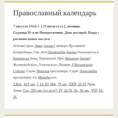
Православный календарь
7 августа 2026 г. ( 25 июля ст.ст.), пятница.
Седмица 10-я по Пятидесятнице. День постный.
Пища с
растительным маслом.
Успение прав.
Анны
(
икона
), матери Пресвятой
Богородицы. Свв. жен
Олимпиады
(
икона
) диакониссы и
Евпраксии
девы, Тавеннской. Прп.
Макария
(
икона
)
Желтоводского, Унженского. Память
V Вселенского
Собора
. Сщмч.
Николая
пресвитера. Сщмч.
Александра
пресвитера. Св.
Ираиды
исп.
2 Кор., 169 зач., I, 12-20.
Мф., 91 зач., XXII, 23-33.
Прав.
Анны:
Гал., 210 зач. (от полу́), IV, 22-31.
Лк., 36 зач., VIII, 16-
21.